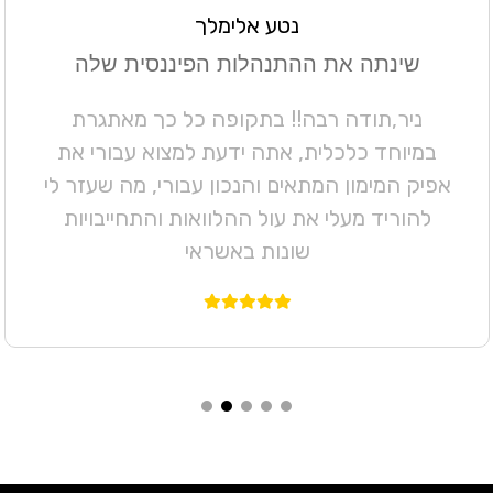
נטע אלימלך
שינתה את ההתנהלות הפיננסית שלה
ניר,תודה רבה!! בתקופה כל כך מאתגרת
במיוחד כלכלית, אתה ידעת למצוא עבורי את
אפיק המימון המתאים והנכון עבורי, מה שעזר לי
להוריד מעלי את עול ההלוואות והתחייבויות
שונות באשראי