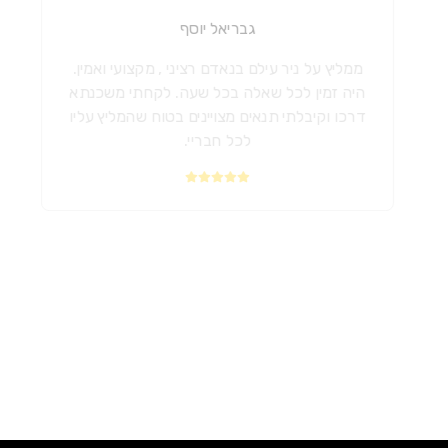
גבריאל יוסף
ממליץ על ניר עילם בנאדם רציני , מקצועי ואמין.
היה זמין לכל שאלה בכל שעה. לקחתי משכנתא
דרכו וקיבלתי תנאים מצויינים בטוח שהמליץ עליו
לכל חבריי.