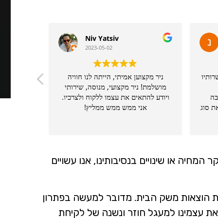
Niv Yatsiv
2023-05-02
רותיו
ניר מקצוען אמיתי, הייתה לנו חוויה
מושלמת! ניר מקצועי, מנוסה, שירותי
תודה רבה 
בה
ויודע להתאים את עצמו ללקוח ולצרכיו.
תמיד זמין,
ים במיוחד לי , לצרכים שלי את סוג
אני ממש ממש ממליץ!
את הריבי
ים
וק.
ממל
ונות
וון
חת
 המחיה או שינויים בנסיבותינו, אנו עשויים
רכים
תור
את הוצאות משק הבית. מדובר למעשה בפתרון
ל אחד
את עצמינו למעגל חוזר ונשנה של לקיחת