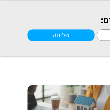
ם:
שליחה