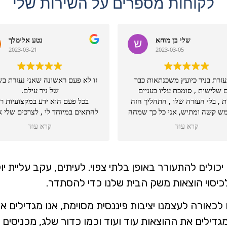
לקוחות מספרים על השירות שלי
שלי בן מוחא
נטע אלימלך
2023-03-21
2023-03-05
עזרת בניר כיועץ משכנתאות כבר
זו לא פעם ראשונה שאני נעזרת בש
 שלישית , סומכת עליו בעניים
של ניר עילם.
 , בלי העזרה שלו , התהליך הזה
בכל פעם הוא ידע במקצועיות ר
ש קשה ומתיש, אני כל כך שמחה
להתא
תי אותו ויש לציין שהעזרה שלו
המשכנתא הנכונה לי, עם התנא
קרא עוד
קרא עוד
שווה כל שקל!
הטובים ביותר שהיו באותה עת בש
מעבר לכך, הוא גם ידע לתת לי רעי
איך לשמור על משכנתא קיימת כי
שהיא הייתה בריבית נמוכה ,ולק
כולים להתעורר באופן בלתי צפוי. לעיתים, עקב עליית יוקר
משכנתא נוספת קטנה שתאמה לצ
כיסוי הוצאות משק הבית שלנו כדי להסתדר.
שלי באותה עת.
ברור לי שרק בזכותו ,הצלחתי לפ
כאורה לעצמנו יציבות פיננסית מסוימת, אנו מגדילים 
בעיות כלכליות שהיו לפני.
אני בכל הזדמנות ממליצה עליו לכ
דילים את ההוצאות עוד ועוד וכמו כדור שלג, מכניסים 