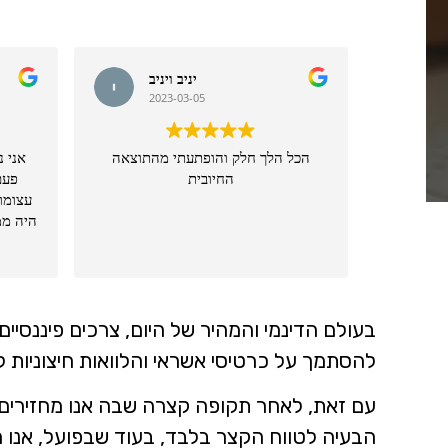
יניב ויניב
2023-03-05
הכל הלך חלק והופתעתי מהתוצאה
אני נ
החיובית
פעם
עצומות
היה ממ
שהכר
בעולם הדינמי והמהיר של היום, צרכים פיננסיים י
להסתמך על כרטיסי אשראי והלוואות חיצוניות ל
עם זאת, לאחר תקופה קצרה שבה אנו מחזירים ל
הבעיה לטווח הקצר בלבד, בעוד שבפועל, אנו מג