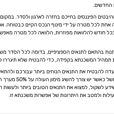
,לא רק בזכות המקצועיות שלו, 
 החדשים.
חשוב לא פחות ,בזכות היחס הא
והסובלנות הרבה שיש לו.
יבטים הפיננסים בחייכם בחזרה לארגון ולסדר. במקום 
תודה רבה לך ניר
וברור שממליצה עליו בחום!
ואה אחת לכל מטרה על ידי מינוף הנכס הקיים כבטוחה. 
כל חודש להלוואות מפוזרות, הלוואה לכל מטרה מאפשר
השתנות בהתאם לתנאים הספציפיים, בדומה לכל הסדר מש
ת תמהיל המשכנתא בקפידה, כדי להבטיח שלא תיגררו לה
ועדה להבטיח את התנאים הנוחים ביותר עבורכם ולהתא
הספציפיים שלכם. כמו כ
דע לשקול, למצוא את התנאים הטובים ביותר ולעשות תכנ
לות ולמטב את היתרונות של אפשרות משכנתא זו.