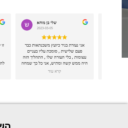
יניב ויניב
2023-03-05
הכל הלך חלק והופתעתי מהתוצאה
אני נ
החיובית
פעם
עצומות
היה ממ
שהכר
השא