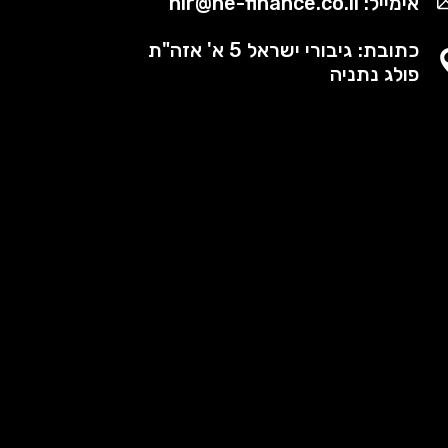
אימייל: nir@ne-finance.co.il
כתובת: גיבורי ישראל 5 א' אזה"ת
פולג נתניה