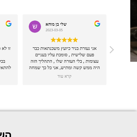
ב
שלי בן מוחא
2023-03-05
2
התוצאה
אני נעזרת בניר כיועץ משכנתאות כבר
זו לא 
פעם שלישית , סומכת עליו בעניים
עצומות , בלי העזרה שלו , התהליך הזה
בכל
היה ממש קשה ומתיש, אני כל כך שמחה
שהכרתי אותו ויש לציין שהעזרה שלו
המש
קרא עוד
שווה כל שקל!
הטוב
מעבר 
איך 
שהי
משכנת
ברור
אני בכ
השא