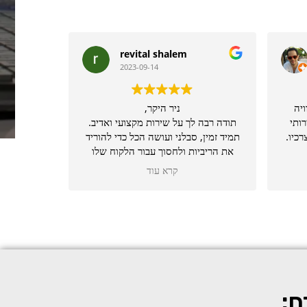
revital shalem
2023-09-14
ויה
ניר היקר,
רותי
תודה רבה לך על שירות מקצועי ואדיב.
כיו.
תמיד זמין, סבלני ועושה הכל כדי להוריד
את הריביות ולחסוך עבור הלקוח שלו
כסף.
קרא עוד
ממליצה מכל הלב על ניר!
ם: